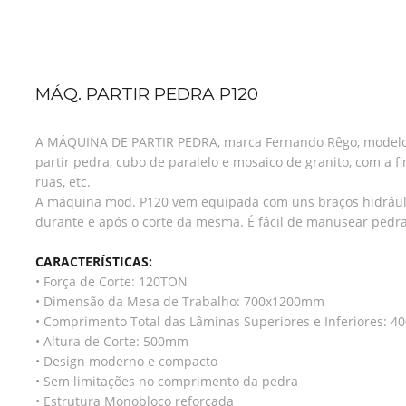
MÁQ. PARTIR PEDRA P120
A MÁQUINA DE PARTIR PEDRA, marca Fernando Rêgo, modelo P
partir pedra, cubo de paralelo e mosaico de granito, com a f
ruas, etc.
A máquina mod. P120 vem equipada com uns braços hidrául
durante e após o corte da mesma. É fácil de manusear pedr
CARACTERÍSTICAS:
• Força de Corte: 120TON
• Dimensão da Mesa de Trabalho: 700x1200mm
• Comprimento Total das Lâminas Superiores e Inferiores: 
• Altura de Corte: 500mm
• Design moderno e compacto
• Sem limitações no comprimento da pedra
• Estrutura Monobloco reforçada