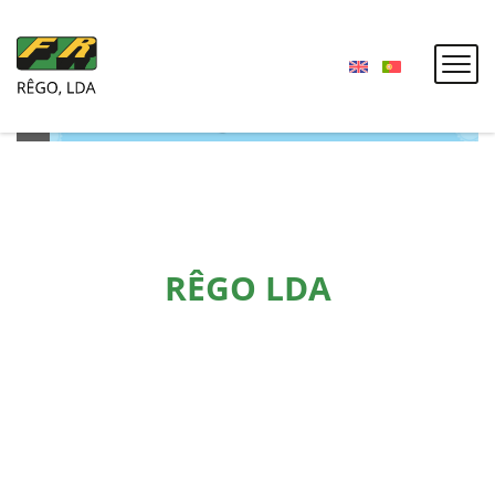
RÊGO LDA
SOBRE NÓS
A RÊGO LDA conta com mais de 20 anos de experiência na
indústria da Pedra. Fabricamos máquinas para a Indústria
dos Granitos e Metalomecânica.
Marcamos a diferença no mercado por possuir uma equipa