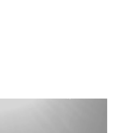
s Granitos e Metalomecânica.
ientes espalhados por todo o mundo.
 nossos clientes, tendo em conta vários fatores,
pondemos a todos os desafios dos nossos clientes,
s e das suas formas de trabalhar, permite-nos um