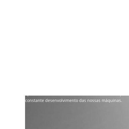
A RÊGO LDA conta com mais de 20 anos de experiênci
Marcamos a diferença no mercado por possuir uma eq
Todas as máquinas aqui desenvolvidas e produzidas, 
bem como: a segurança, a fiabilidade, o rendimento e
Trabalhamos com humildade, responsabilidade e empe
apostando numa constante melhoria dos nossos produ
constante desenvolvimento das nossas máquinas.