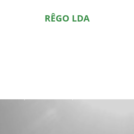
RÊGO LDA
SOBRE NÓS
a na indústria da Pedra. Fabricamos máquinas para a Indústria do
uipa totalmente empenhada em alcançar a satisfação dos seus cl
são o resultado de um profundo conhecimento das necessidades dos
 a simplicidade de utilização e de manutenção.
nho, mas simultaneamente de forma ambiciosa e persistente. Res
tos e serviços. Um constante acompanhamento nos nossos cliente