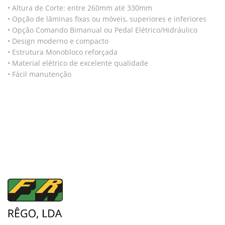
• Altura de Corte: entre 260mm até 330mm
• Opção de lâminas fixas ou móveis, superiores e inferiores
• Opção Comando Bimanual ou Pedal Elétrico/Hidráulico
• Design moderno e compacto
• Estrutura Monobloco reforçada
• Material elétrico de excelente qualidade
• Fácil manutenção