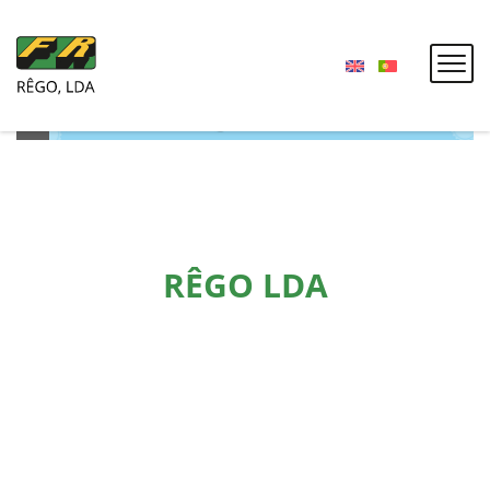
RÊGO LDA
SOBRE NÓS
A RÊGO LDA conta com mais de 20 anos de experiência na
indústria da Pedra. Fabricamos máquinas para a Indústria
dos Granitos e Metalomecânica.
Marcamos a diferença no mercado por possuir uma equipa